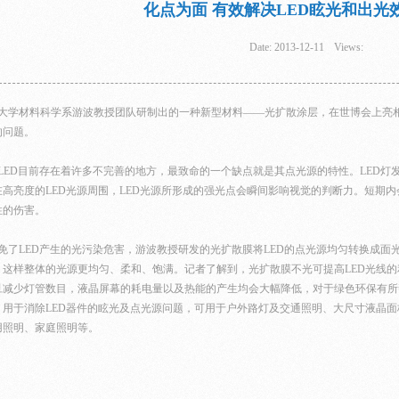
化点为面 有效解决LED眩光和出光
Date:
2013-12-11
Views:
学材料科学系游波教授团队研制出的一种新型材料——光扩散涂层，在世博会上亮相
的问题。
ED目前存在着许多不完善的地方，最致命的一个缺点就是其点光源的特性。LED灯
在高亮度的LED光源周围，LED光源所形成的强光点会瞬间影响视觉的判断力。短期
性的伤害。
 Motor
了LED产生的光污染危害，游波教授研发的光扩散膜将LED的点光源均匀转换成面
，这样整体的光源更均匀、柔和、饱满。记者了解到，光扩散膜不光可提高LED光线的
旦减少灯管数目，液晶屏幕的耗电量以及热能的产生均会大幅降低，对于绿色环保有所
，用于消除LED器件的眩光及点光源问题，可用于户外路灯及交通照明、大尺寸液晶
用照明、家庭照明等。