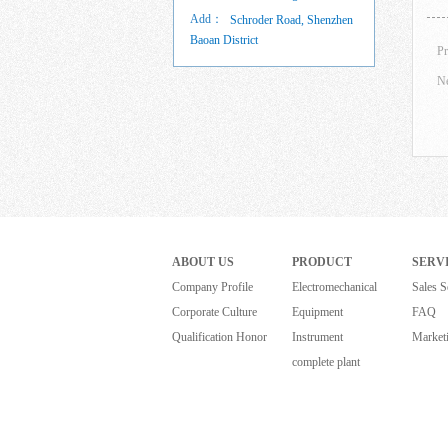
Add：
Schroder Road, Shenzhen
Baoan District
P
N
ABOUT US
PRODUCT
SERV
Company Profile
Electromechanical
Sales S
Corporate Culture
Equipment
FAQ
Qualification Honor
Instrument
Market
complete plant