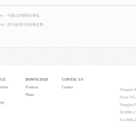
rev：
中国LED照明全球化
ext：
2013全球LED价格走势
ICE
DOWNLOAD
CONTAC US
ervice
Products
Contact
Shanghai B
Photo
Room 543,Z
ing
Shanghai,P
Tel:0086-
Fax:0086-