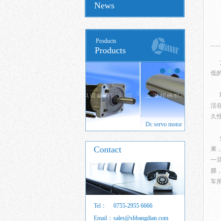
News
Products
Products
大
低
L
活
久
 servo motor
Dc servo motor
Brushed DC
免
Contact
果
一
膜
车
Tel：
0755-2955 6666
Email：
sales@shbangdian.com