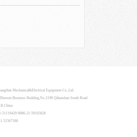
Share to：
angdian Mechanical&Electrical Equipment Co.,Ltd
henxin Business Building,No.2199 Qilianshan South Road
.R.China
21-51119429 0086-21-59165826
21-51567180