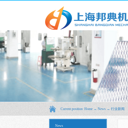
Current position:
Home
→
News
→
行业新闻
News